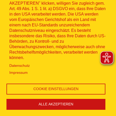
Zum Termin
AKZEPTIEREN" klicken, willigen Sie zugleich gem.
Art. 49 Abs. 1 S. 1 lit. a) DSGVO ein, dass Ihre Daten
in den USA verarbeitet werden. Die USA werden
vom Europäischen Gerichtshof als ein Land mit
einem nach EU-Standards unzureichendem
Kurs: Erste Hilfe Ausbildung
Datenschutzniveau eingeschätzt. Es besteht
insbesondere das Risiko, dass Ihre Daten durch US-
08. Oktober 2026 08:00 - 16:00
Behörden, zu Kontroll- und zu
Uhr
Überwachungszwecken, möglicherweise auch ohne
Rechtsbehelfsmöglichkeiten, verarbeitet werden
ASB Regionalverband
können.
Kiel/Rendsburg-Eckernförde in
Datenschutz
Kiel
Impressum
Zum Termin
COOKIE EINSTELLUNGEN
ALLE AKZEPTIEREN
Kurs: Erste Hilfe Grundkurs
Cookie Einstellungen