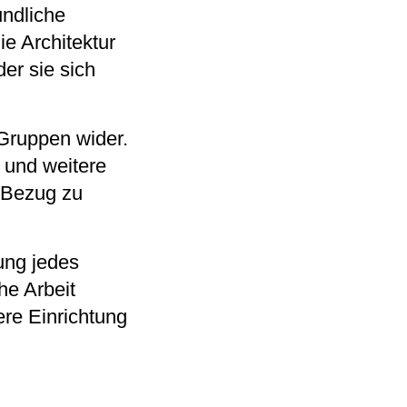
undliche
e Architektur
er sie sich
Gruppen wider.
und weitere
n Bezug zu
ung jedes
he Arbeit
ere Einrichtung